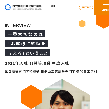
MEN
INTERVIEW
一
番
大
切
な
の
は
「
お
客
様
に
感
動
を
与
え
る
」
と
い
う
こ
と
2021年入社 品質管理職 中途入社
国立高等専門学校機構 和歌山工業高等専門学校 物質工学科